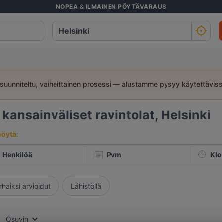
NOPEA & ILMAINEN PÖYTÄVARAUS
suunniteltu, vaiheittainen prosessi — alustamme pysyy käytettävis
4
kansainväliset ravintolat, Helsinki
pöytä:
Henkilöä
Pvm
Klo
rhaiksi arvioidut
Lähistöllä
Osuvin