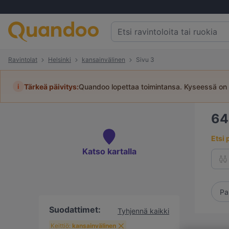
Ravintolat
Helsinki
kansainvälinen
Sivu 3
i
Tärkeä päivitys:
Quandoo lopettaa toimintansa. Kyseessä on 
6
Etsi 
Katso kartalla
Pa
Suodattimet:
Tyhjennä kaikki
Keittiö:
kansainvälinen