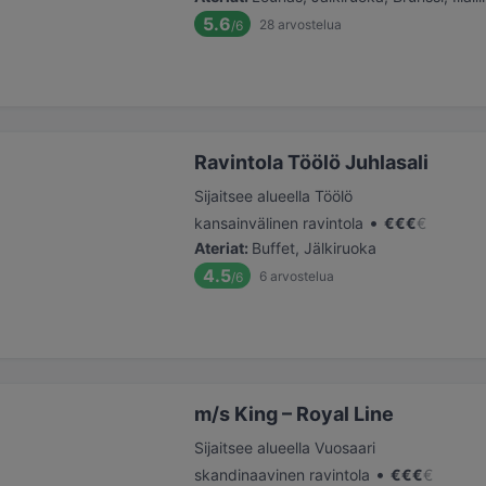
5.6
28
arvostelua
/6
Ravintola Töölö Juhlasali
Sijaitsee alueella Töölö
•
kansainvälinen ravintola
€
€
€
€
Ateriat
:
Buffet, Jälkiruoka
4.5
6
arvostelua
/6
m/s King – Royal Line
Sijaitsee alueella Vuosaari
•
skandinaavinen ravintola
€
€
€
€