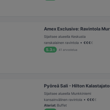
Amex Exclusive: Ravintola Mu
Sijaitsee alueella Keskusta
•
ranskalainen ravintola
€
€
€
€
5.3
41
arvostelua
/6
Pyöreä Sali - Hilton Kalastajat
Sijaitsee alueella Munkkiniemi
•
kansainvälinen ravintola
€
€
€
€
Ateriat
:
Buffet