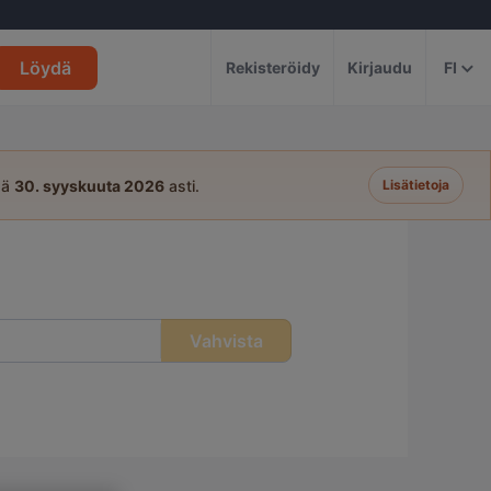
Löydä
Rekisteröidy
Kirjaudu
FI
sä
30. syyskuuta 2026
asti.
Lisätietoja
Vahvista