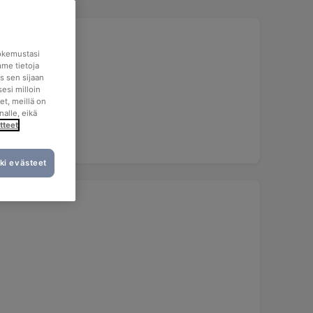
okemustasi
mme tietoja
s sen sijaan
esi milloin
et, meillä on
nalle, eikä
tteet
ki evästeet