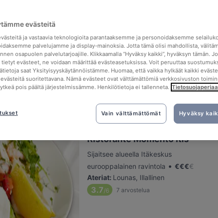
ytämme evästeitä
Ravintola Fregatti
ästeitä ja vastaavia teknologioita parantaaksemme ja personoidaksemme selailuk
Sijaitsee alueella Vuosaari
idaksemme palvelujamme ja display-mainoksia. Jotta tämä olisi mahdollista, välitä
•
eurooppalainen ravintola
€
€
€
€
nen osapuolen palvelutarjoajille. Klikkaamalla “Hyväksy kaikki”, hyväksyn tämän. Jo
a tietyt evästeet, ne voidaan määrittää evästeasetuksissa. Voit peruuttaa suostumuks
Ateriat
:
Lounas, Illallinen
sätietoja saat Yksityisyyskäytännöistämme. Huomaa, että vaikka hylkäät kaikki eväste
4.5
51
arvostelua
/6
tä evästeitä suoritettavana. Nämä evästeet ovat välttämättömiä verkkosivuston toimin
kytkeä pois päältä järjestelmissämme. Henkilötietoja ei tallenneta.
Tietosuojaperiaa
tukset
Vain välttämättömät
Hyväksy kaik
Ristorante Momento Itis
Sijaitsee alueella Itäkeskus
•
eurooppalainen ravintola
€
€
€
€
Ateriat
:
Lounas, Illallinen
3.7
7
arvostelua
/6