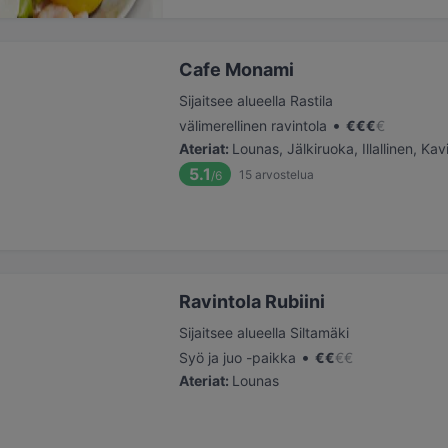
Cafe Monami
Sijaitsee alueella Rastila
•
välimerellinen ravintola
€
€
€
€
Ateriat
:
Lounas, Jälkiruoka, Illallinen, Kav
5.1
15
arvostelua
/6
Ravintola Rubiini
Sijaitsee alueella Siltamäki
•
Syö ja juo -paikka
€
€
€
€
Ateriat
:
Lounas