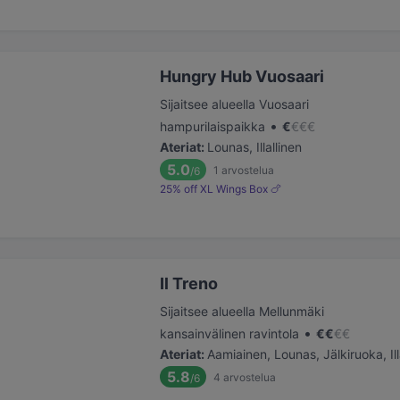
Hungry Hub Vuosaari
Sijaitsee alueella Vuosaari
•
hampurilaispaikka
€
€
€
€
Ateriat
:
Lounas, Illallinen
5.0
1
arvostelua
/6
25% off XL Wings Box 🍗
Il Treno
Sijaitsee alueella Mellunmäki
•
kansainvälinen ravintola
€
€
€
€
Ateriat
:
Aamiainen, Lounas, Jälkiruoka, Ill
5.8
4
arvostelua
/6