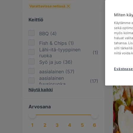
Varattavissa netissä
Miten kä
Keittiö
Käytämme ev
sekä optimo
BBQ
(
4
)
myös kolman
haluat valit
Fish & Chips
(
1
)
tahansa. Li
silti tärkei
Lähi-itä-tyyppinen
(
1
)
niitä voida 
ruoka
Syö ja juo
(
36
)
Evästease
aasialainen
(
57
)
aasialainen
(
17
)
fuusioruoka
Näytä kaikki
afrikkalainen
(
2
)
amerikkalainen
(
4
)
Arvosana
bangladeshilainen
(
1
)
bolivialainen
(
1
)
1
2
3
4
5
6
brasilialainen
(
1
)