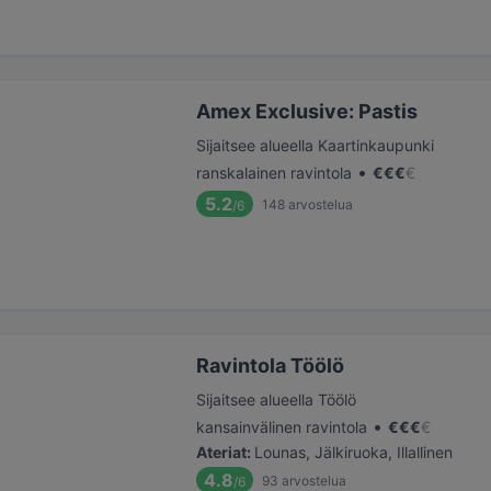
Amex Exclusive: Pastis
Sijaitsee alueella Kaartinkaupunki
•
ranskalainen ravintola
€
€
€
€
5.2
148
arvostelua
/6
Ravintola Töölö
Sijaitsee alueella Töölö
•
kansainvälinen ravintola
€
€
€
€
Ateriat
:
Lounas, Jälkiruoka, Illallinen
4.8
93
arvostelua
/6