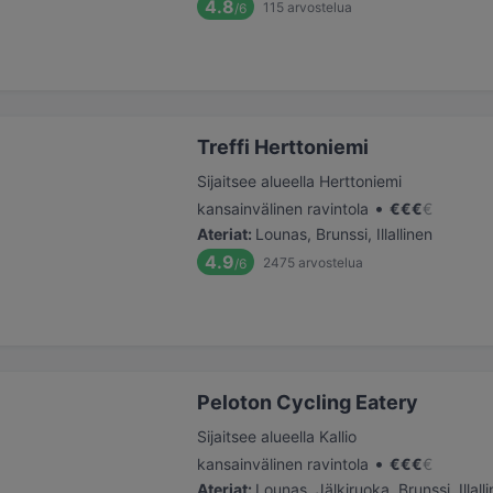
4.8
115
arvostelua
/6
Treffi Herttoniemi
Sijaitsee alueella Herttoniemi
•
kansainvälinen ravintola
€
€
€
€
Ateriat
:
Lounas, Brunssi, Illallinen
4.9
2475
arvostelua
/6
Peloton Cycling Eatery
Sijaitsee alueella Kallio
•
kansainvälinen ravintola
€
€
€
€
Ateriat
:
Lounas, Jälkiruoka, Brunssi, Illall