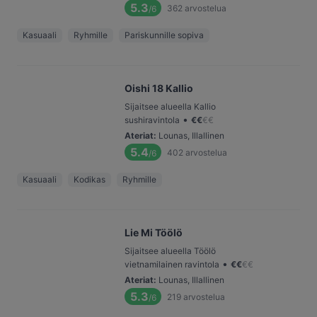
5.3
362
arvostelua
/6
Kasuaali
Ryhmille
Pariskunnille sopiva
Oishi 18 Kallio
Sijaitsee alueella Kallio
•
sushiravintola
€
€
€
€
Ateriat
:
Lounas, Illallinen
5.4
402
arvostelua
/6
Kasuaali
Kodikas
Ryhmille
Lie Mi Töölö
Sijaitsee alueella Töölö
•
vietnamilainen ravintola
€
€
€
€
Ateriat
:
Lounas, Illallinen
5.3
219
arvostelua
/6