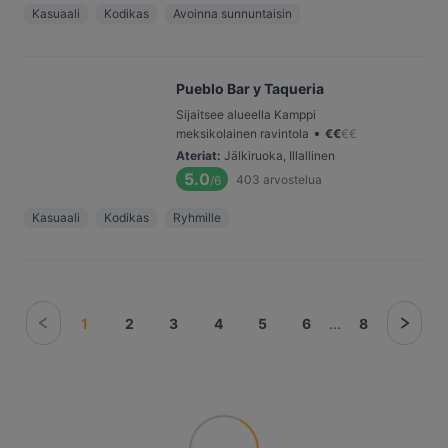
Kasuaali
Kodikas
Avoinna sunnuntaisin
Pueblo Bar y Taqueria
Sijaitsee alueella Kamppi
•
meksikolainen ravintola
€
€
€
€
Ateriat
:
Jälkiruoka, Illallinen
5.0
403
arvostelua
/6
Kasuaali
Kodikas
Ryhmille
1
2
3
4
5
6
...
8