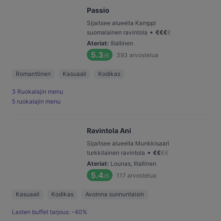
Passio
Sijaitsee alueella Kamppi
•
suomalainen ravintola
€
€
€
€
Ateriat
:
Illallinen
5.3
393
arvostelua
/6
Romanttinen
Kasuaali
Kodikas
3 Ruokalajin menu
5 ruokalajin menu
Ravintola Ani
Sijaitsee alueella Munkkisaari
•
turkkilainen ravintola
€
€
€
€
Ateriat
:
Lounas, Illallinen
5.4
117
arvostelua
/6
Kasuaali
Kodikas
Avoinna sunnuntaisin
Lasten buffet tarjous: -40%