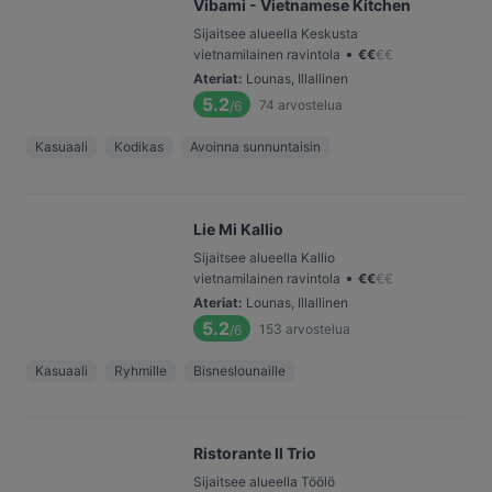
Vibami - Vietnamese Kitchen
Sijaitsee alueella Keskusta
•
vietnamilainen ravintola
€
€
€
€
Ateriat
:
Lounas, Illallinen
5.2
74
arvostelua
/6
Kasuaali
Kodikas
Avoinna sunnuntaisin
Lie Mi Kallio
Sijaitsee alueella Kallio
•
vietnamilainen ravintola
€
€
€
€
Ateriat
:
Lounas, Illallinen
5.2
153
arvostelua
/6
Kasuaali
Ryhmille
Bisneslounaille
Ristorante Il Trio
Sijaitsee alueella Töölö