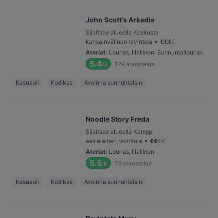
John Scott's Arkadia
Sijaitsee alueella Keskusta
•
kansainvälinen ravintola
€
€
€
€
Ateriat
:
Lounas, Illallinen, Sunnuntailounas
5.4
129
arvostelua
/6
Kasuaali
Kodikas
Avoinna sunnuntaisin
Noodle Story Freda
Sijaitsee alueella Kamppi
•
aasialainen ravintola
€
€
€
€
Ateriat
:
Lounas, Illallinen
5.5
76
arvostelua
/6
Kasuaali
Kodikas
Avoinna sunnuntaisin