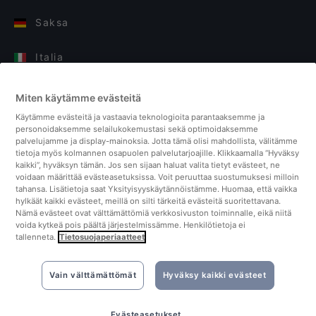
Saksa
Italia
Suomi
Miten käytämme evästeitä
Käytämme evästeitä ja vastaavia teknologioita parantaaksemme ja
Yhdistyneet kuningaskunnat
personoidaksemme selailukokemustasi sekä optimoidaksemme
palvelujamme ja display-mainoksia. Jotta tämä olisi mahdollista, välitämme
tietoja myös kolmannen osapuolen palvelutarjoajille. Klikkaamalla “Hyväksy
Turkki
kaikki”, hyväksyn tämän. Jos sen sijaan haluat valita tietyt evästeet, ne
voidaan määrittää evästeasetuksissa. Voit peruuttaa suostumuksesi milloin
tahansa. Lisätietoja saat Yksityisyyskäytännöistämme. Huomaa, että vaikka
Alankomaat
hylkäät kaikki evästeet, meillä on silti tärkeitä evästeitä suoritettavana.
Nämä evästeet ovat välttämättömiä verkkosivuston toiminnalle, eikä niitä
voida kytkeä pois päältä järjestelmissämme. Henkilötietoja ei
Singapore
tallenneta.
Tietosuojaperiaatteet
Vain välttämättömät
Hyväksy kaikki evästeet
Evästeasetukset