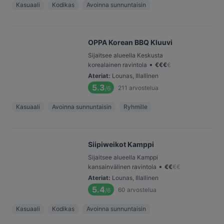
Kasuaali
Kodikas
Avoinna sunnuntaisin
OPPA Korean BBQ Kluuvi
Sijaitsee alueella Keskusta
•
korealainen ravintola
€
€
€
€
Ateriat
:
Lounas, Illallinen
5.3
211
arvostelua
/6
Kasuaali
Avoinna sunnuntaisin
Ryhmille
Siipiweikot Kamppi
Sijaitsee alueella Kamppi
•
kansainvälinen ravintola
€
€
€
€
Ateriat
:
Lounas, Illallinen
5.4
60
arvostelua
/6
Kasuaali
Kodikas
Avoinna sunnuntaisin