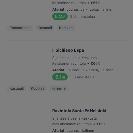
•
italialainen ravintola
€
€
€
€
Ateriat
:
Lounas, Jälkiruoka, Illallinen
5.2
395
arvostelua
/6
Romanttinen
Kasuaali
Kodikas
Il Siciliano Espa
Sijaitsee alueella Keskusta
•
italialainen ravintola
€
€
€
€
Ateriat
:
Lounas, Jälkiruoka, Illallinen
5.1
113
arvostelua
/6
Kasuaali
Kodikas
Ryhmille
Ravintola Santa Fé Helsinki
Sijaitsee alueella Keskusta
•
meksikolainen ravintola
€
€
€
€
Ateriat
:
Lounas, Illallinen