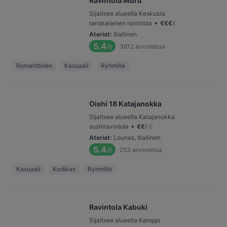
Ravintola Muru
Sijaitsee alueella Keskusta
•
ranskalainen ravintola
€
€
€
€
Ateriat
:
Illallinen
5.4
3612
arvostelua
/6
Romanttinen
Kasuaali
Ryhmille
Oishi 18 Katajanokka
Sijaitsee alueella Katajanokka
•
sushiravintola
€
€
€
€
Ateriat
:
Lounas, Illallinen
5.4
253
arvostelua
/6
Kasuaali
Kodikas
Ryhmille
Ravintola Kabuki
Sijaitsee alueella Kamppi