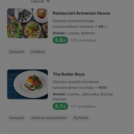
Osuvin
Restaurant Armenian House
Sijaitsee alueella Kamppi
•
kansainvälinen ravintola
€
€
€
€
Ateriat
:
Lounas, Illallinen
5.6
335
arvostelua
/6
Kasuaali
Kodikas
The Butter Boys
Sijaitsee alueella Sörnäinen
•
kansainvälinen ravintola
€
€
€
€
Ateriat
:
Lounas, Jälkiruoka, Brunssi,
Illallinen
5.7
137
arvostelua
/6
Kasuaali
Avoinna sunnuntaisin
Ryhmille