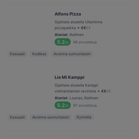
Alfons Pizza
Sijaitsee alueella Ullanlinna
•
pizzapaikka
€
€
€
€
Ateriat
:
Illallinen
5.2
96
arvostelua
/6
Kasuaali
Kodikas
Avoinna sunnuntaisin
Lie Mi Kamppi
Sijaitsee alueella Kamppi
•
vietnamilainen ravintola
€
€
€
€
Ateriat
:
Lounas, Illallinen
5.2
87
arvostelua
/6
Kasuaali
Avoinna sunnuntaisin
Ryhmille