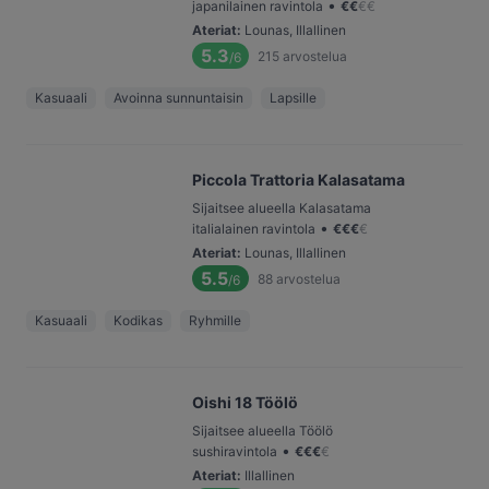
•
japanilainen ravintola
€
€
€
€
Ateriat
:
Lounas, Illallinen
5.3
215
arvostelua
/6
Kasuaali
Avoinna sunnuntaisin
Lapsille
Piccola Trattoria Kalasatama
Sijaitsee alueella Kalasatama
•
italialainen ravintola
€
€
€
€
Ateriat
:
Lounas, Illallinen
5.5
88
arvostelua
/6
Kasuaali
Kodikas
Ryhmille
Oishi 18 Töölö
Sijaitsee alueella Töölö
•
sushiravintola
€
€
€
€
Ateriat
:
Illallinen