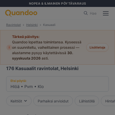
NOPEA & ILMAINEN PÖYTÄVARAUS
Hae
Ravintolat
Helsinki
Kasuaali
Tärkeä päivitys:
Quandoo lopettaa toimintansa. Kyseessä
i
on suunniteltu, vaiheittainen prosessi —
Lisätietoja
alustamme pysyy käytettävissä
30.
syyskuuta 2026
asti.
176
Kasuaalit ravintolat, Helsinki
Etsi pöytä:
Hlöä
•
Pvm
•
Klo
Keittiöt
Parhaiksi arvioidut
Lähistöllä
Hinta