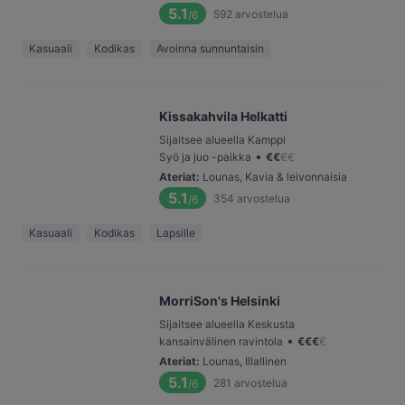
5.1
592
arvostelua
/6
Kasuaali
Kodikas
Avoinna sunnuntaisin
Kissakahvila Helkatti
Sijaitsee alueella Kamppi
•
Syö ja juo -paikka
€
€
€
€
Ateriat
:
Lounas, Kavia & leivonnaisia
5.1
354
arvostelua
/6
Kasuaali
Kodikas
Lapsille
MorriSon's Helsinki
Sijaitsee alueella Keskusta
•
kansainvälinen ravintola
€
€
€
€
Ateriat
:
Lounas, Illallinen
5.1
281
arvostelua
/6