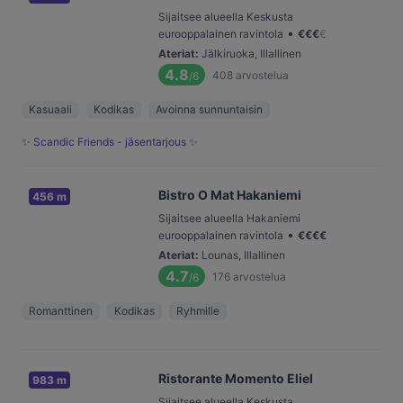
Sijaitsee alueella Keskusta
•
eurooppalainen ravintola
€
€
€
€
Ateriat
:
Jälkiruoka, Illallinen
4.8
408
arvostelua
/6
Kasuaali
Kodikas
Avoinna sunnuntaisin
✨ Scandic Friends - jäsentarjous ✨
Bistro O Mat Hakaniemi
456 m
Sijaitsee alueella Hakaniemi
•
eurooppalainen ravintola
€
€
€
€
Ateriat
:
Lounas, Illallinen
4.7
176
arvostelua
/6
Romanttinen
Kodikas
Ryhmille
Ristorante Momento Eliel
983 m
Sijaitsee alueella Keskusta