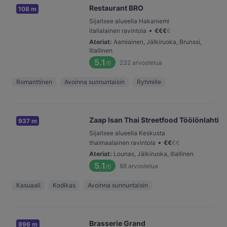
Restaurant BRO
108 m
Sijaitsee alueella Hakaniemi
•
italialainen ravintola
€
€
€
€
Ateriat
:
Aamiainen, Jälkiruoka, Brunssi,
Illallinen
5.1
232
arvostelua
/6
Romanttinen
Avoinna sunnuntaisin
Ryhmille
Zaap Isan Thai Streetfood Töölönlahti
937 m
Sijaitsee alueella Keskusta
•
thaimaalainen ravintola
€
€
€
€
Ateriat
:
Lounas, Jälkiruoka, Illallinen
5.1
88
arvostelua
/6
Kasuaali
Kodikas
Avoinna sunnuntaisin
Brasserie Grand
896 m