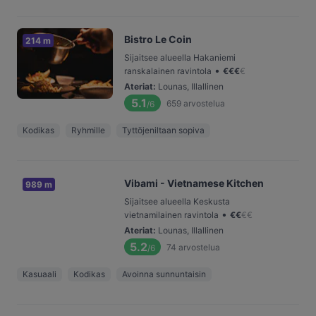
Bistro Le Coin
214 m
Sijaitsee alueella Hakaniemi
•
ranskalainen ravintola
€
€
€
€
Ateriat
:
Lounas, Illallinen
5.1
659
arvostelua
/6
Kodikas
Ryhmille
Tyttöjeniltaan sopiva
Vibami - Vietnamese Kitchen
989 m
Sijaitsee alueella Keskusta
•
vietnamilainen ravintola
€
€
€
€
Ateriat
:
Lounas, Illallinen
5.2
74
arvostelua
/6
Kasuaali
Kodikas
Avoinna sunnuntaisin