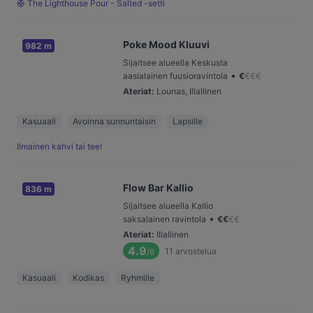
🛟 The Lighthouse Pour - Salted -setti
Poke Mood Kluuvi
982 m
Sijaitsee alueella Keskusta
•
aasialainen fuusioravintola
€
€
€
€
Ateriat
:
Lounas, Illallinen
Kasuaali
Avoinna sunnuntaisin
Lapsille
Ilmainen kahvi tai tee!
Flow Bar Kallio
836 m
Sijaitsee alueella Kallio
•
saksalainen ravintola
€
€
€
€
Ateriat
:
Illallinen
4.9
11
arvostelua
/6
Kasuaali
Kodikas
Ryhmille