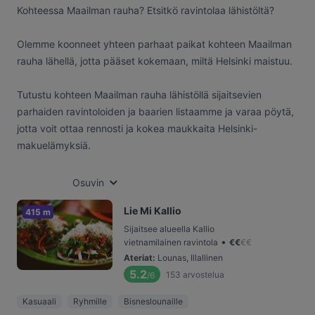
Kohteessa Maailman rauha? Etsitkö ravintolaa lähistöltä?
Olemme koonneet yhteen parhaat paikat kohteen Maailman
rauha lähellä, jotta pääset kokemaan, miltä Helsinki maistuu.
Tutustu kohteen Maailman rauha lähistöllä sijaitsevien
parhaiden ravintoloiden ja baarien listaamme ja varaa pöytä,
jotta voit ottaa rennosti ja kokea maukkaita Helsinki-
makuelämyksiä.
Osuvin
Lie Mi Kallio
415 m
Sijaitsee alueella Kallio
•
vietnamilainen ravintola
€
€
€
€
Ateriat
:
Lounas, Illallinen
5.2
153
arvostelua
/6
Kasuaali
Ryhmille
Bisneslounaille