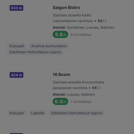
Saigon Bistro
933 m
Sijaitsee alueella Kallio
•
vietnamilainen ravintola
€
€
€
€
Ateriat
:
Aamiainen, Lounas, Illallinen
5.8
8
arvostelua
/6
Kasuaali
Avoinna sunnuntaisin
Edulliseen herkutteluun sopiva
16 Boom
424 m
Sijaitsee alueella Kruununhaka
•
aasialainen ravintola
€
€
€
€
Ateriat
:
Lounas, Illallinen
6.0
7
arvostelua
/6
Kasuaali
Lapsille
Edulliseen herkutteluun sopiva