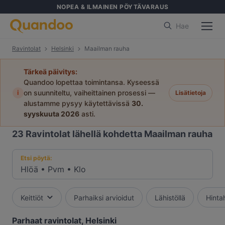
NOPEA & ILMAINEN PÖYTÄVARAUS
Hae
Ravintolat
Helsinki
Maailman rauha
Tärkeä päivitys:
Quandoo lopettaa toimintansa. Kyseessä
i
on suunniteltu, vaiheittainen prosessi —
Lisätietoja
alustamme pysyy käytettävissä
30.
syyskuuta 2026
asti.
23
Ravintolat lähellä kohdetta Maailman rauha
Etsi pöytä:
Hlöä
•
Pvm
•
Klo
Keittiöt
Parhaiksi arvioidut
Lähistöllä
Hinta
Parhaat ravintolat, Helsinki