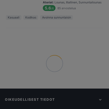
Ateriat
:
Lounas, Illallinen, Sunnuntailounas
5.6
85
arvostelua
/6
Kasuaali
Kodikas
Avoinna sunnuntaisin
OIKEUDELLISEST TIEDOT