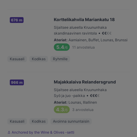
Korttelikahvila Mariankatu 18
676 m
Sijaitsee alueella Kruununhaka
•
skandinaavinen ravintola
€
€
€
€
Ateriat
:
Aamiainen, Buffet, Lounas, Brunssi
5.4
11
arvostelua
/6
Kasuaali
Kodikas
Ryhmille
Majakkalaiva Relandersgrund
966 m
Sijaitsee alueella Kruununhaka
•
Syö ja juo -paikka
€
€
€
€
Ateriat
:
Lounas, Illallinen
4.3
3
arvostelua
/6
Kasuaali
Kodikas
Avoinna sunnuntaisin
⚓️ Anchored by the Wine & Olives -setti