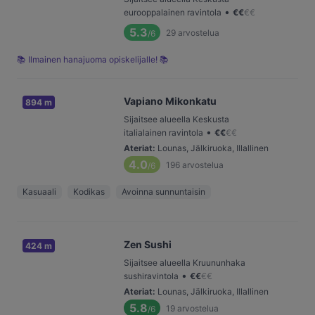
•
eurooppalainen ravintola
€
€
€
€
5.3
29
arvostelua
/6
📚 Ilmainen hanajuoma opiskelijalle! 📚
Vapiano Mikonkatu
894 m
Sijaitsee alueella Keskusta
•
italialainen ravintola
€
€
€
€
Ateriat
:
Lounas, Jälkiruoka, Illallinen
4.0
196
arvostelua
/6
Kasuaali
Kodikas
Avoinna sunnuntaisin
Zen Sushi
424 m
Sijaitsee alueella Kruununhaka
•
sushiravintola
€
€
€
€
Ateriat
:
Lounas, Jälkiruoka, Illallinen
5.8
19
arvostelua
/6