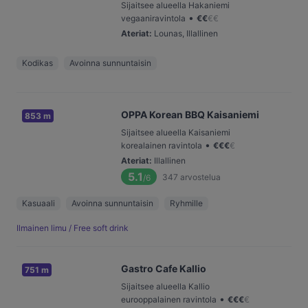
Sijaitsee alueella Hakaniemi
•
vegaaniravintola
€
€
€
€
Ateriat
:
Lounas, Illallinen
Kodikas
Avoinna sunnuntaisin
OPPA Korean BBQ Kaisaniemi
853 m
Sijaitsee alueella Kaisaniemi
•
korealainen ravintola
€
€
€
€
Ateriat
:
Illallinen
5.1
347
arvostelua
/6
Kasuaali
Avoinna sunnuntaisin
Ryhmille
Ilmainen limu / Free soft drink
Gastro Cafe Kallio
751 m
Sijaitsee alueella Kallio
•
eurooppalainen ravintola
€
€
€
€