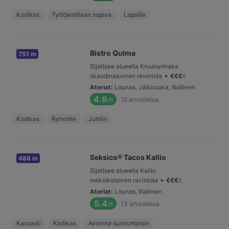
Kodikas
Tyttöjeniltaan sopiva
Lapsille
Bistro Qulma
751 m
Sijaitsee alueella Kruununhaka
•
skandinaavinen ravintola
€
€
€
€
Ateriat
:
Lounas, Jälkiruoka, Illallinen
4.9
15
arvostelua
/6
Kodikas
Ryhmille
Juhliin
Seksico® Tacos Kallio
488 m
Sijaitsee alueella Kallio
•
meksikolainen ravintola
€
€
€
€
Ateriat
:
Lounas, Illallinen
5.4
13
arvostelua
/6
Kasuaali
Kodikas
Avoinna sunnuntaisin