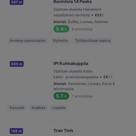
Ravintola 14 Peaks
447 m
Sijaitsee alueella Hakaniemi
•
nepalilainen ravintola
€
€
€
€
Ateriat
:
Buffet, Lounas, Illallinen
5.4
8
arvostelua
/6
Avoinna sunnuntaisin
Ryhmille
Tyttöjeniltaan sopiva
IPI Kulmakuppila
585 m
Sijaitsee alueella Kallio
•
kahvi- ja leivonnaispaikka
€
€
€
€
Ateriat
:
Aamiainen, Lounas, Kavia &
leivonnaisia
5.7
7
arvostelua
/6
Kasuaali
Kodikas
Lapsille
Tran Tinh
188 m