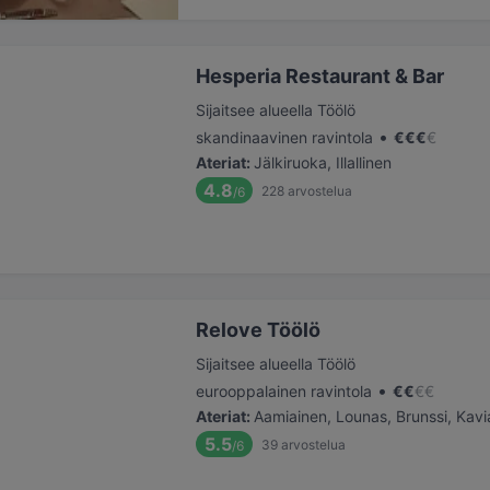
Hesperia Restaurant & Bar
Sijaitsee alueella Töölö
•
skandinaavinen ravintola
€
€
€
€
Ateriat
:
Jälkiruoka, Illallinen
4.8
228
arvostelua
/6
Relove Töölö
Sijaitsee alueella Töölö
•
eurooppalainen ravintola
€
€
€
€
Ateriat
:
Aamiainen, Lounas, Brunssi, Kavia
5.5
39
arvostelua
/6