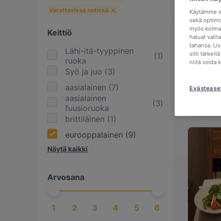
Varattavissa netissä
Käytämme ev
sekä optimo
myös kolman
Keittiö
haluat valit
tahansa. Li
Lähi-itä-tyyppinen
silti tärkei
(
1
)
ruoka
niitä voida 
Syö ja juo
(
3
)
aasialainen
(
7
)
Evästease
aasialainen
(
3
)
fuusioruoka
brittiläinen
(
1
)
eurooppalainen
(
9
)
Näytä kaikki
georgialainen
(
1
)
intialainen
(
1
)
Arvosana
italialainen
(
6
)
japanilainen
(
1
)
1
2
3
4
5
6
kahvia & leivonnaisia
(
3
)