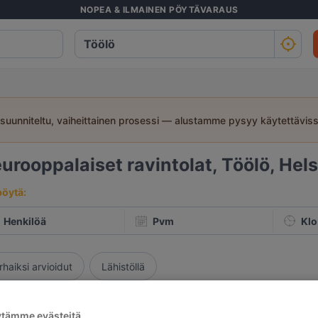
NOPEA & ILMAINEN PÖYTÄVARAUS
suunniteltu, vaiheittainen prosessi — alustamme pysyy käytettävis
eurooppalaiset ravintolat, Töölö, Hels
pöytä:
Henkilöä
Pvm
Klo
rhaiksi arvioidut
Lähistöllä
Osuvin
ytämme evästeitä