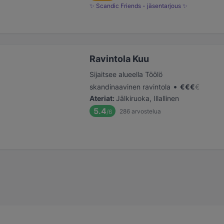
✨ Scandic Friends - jäsentarjous ✨
Ravintola Kuu
Sijaitsee alueella Töölö
•
skandinaavinen ravintola
€
€
€
€
Ateriat
:
Jälkiruoka, Illallinen
5.4
286
arvostelua
/6