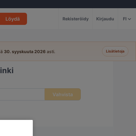
Löydä
Rekisteröidy
Kirjaudu
FI
sä
30. syyskuuta 2026
asti.
Lisätietoja
inki
Vahvista