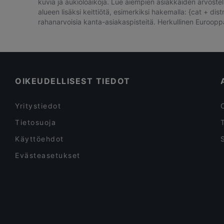
kuvia ja aukioloaikoja. Lue aiempien asiakkaiden arvostelu
alueen lisäksi keittiötä, esimerkiksi hakemalla: {cat + di
rahanarvoisia kanta-asiakaspisteitä. Herkullinen Eurooppal
OIKEUDELLISEST TIEDOT
Yritystiedot
Tietosuoja
Käyttöehdot
Evästeasetukset