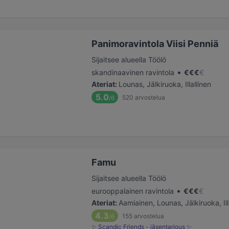
Panimoravintola Viisi Penniä
Sijaitsee alueella Töölö
•
skandinaavinen ravintola
€
€
€
€
Ateriat
:
Lounas, Jälkiruoka, Illallinen
5.0
520
arvostelua
/6
Famu
Sijaitsee alueella Töölö
•
eurooppalainen ravintola
€
€
€
€
Ateriat
:
Aamiainen, Lounas, Jälkiruoka, Ill
4.3
155
arvostelua
/6
✨ Scandic Friends - jäsentarjous ✨