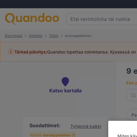
Ravintolat
Helsinki
Töölö
eurooppalainen
i
Tärkeä päivitys:
Quandoo lopettaa toimintansa. Kyseessä on 
9
Etsi 
Katso kartalla
Pa
Suodattimet:
Tyhjennä kaikki
Keittiö:
eurooppalainen
Miten kä