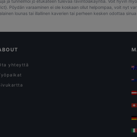
ja ja tunnelmoi jo etukäteen tulevaa ravintolakäyntiä. Voit hyvin myös
strict}. Pöydän varaaminen ei ole koskaan ollut helpompaa, voit nyt va
ainen lounas tai illallinen kaverien tai perheen kesken odottaa sinua 
ABOUT
M
Ota yhteyttä
Työpaikat
Sivukartta