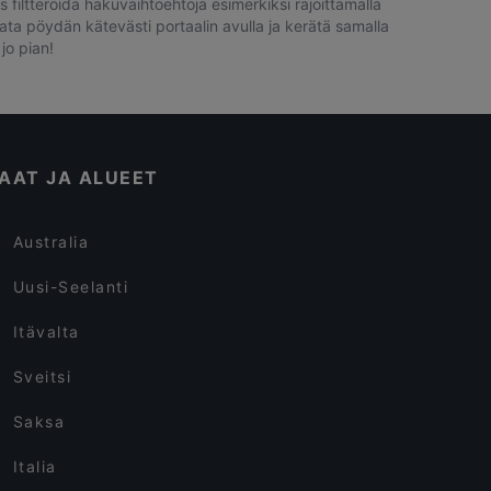
 filtteröidä hakuvaihtoehtoja esimerkiksi rajoittamalla
rata pöydän kätevästi portaalin avulla ja kerätä samalla
jo pian!
AAT JA ALUEET
Australia
Uusi-Seelanti
Itävalta
Sveitsi
Saksa
Italia