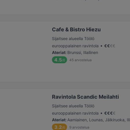
Cafe & Bistro Hiezu
Sijaitsee alueella Töölö
•
eurooppalainen ravintola
€
€
€
€
Ateriat
:
Brunssi, Illallinen
4.5
45
arvostelua
/6
Ravintola Scandic Meilahti
Sijaitsee alueella Töölö
•
eurooppalainen ravintola
€
€
€
€
Ateriat
:
Aamiainen, Lounas, Jälkiruoka, Ill
3.2
9
arvostelua
/6