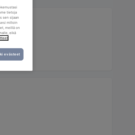
okemustasi
mme tietoja
s sen sijaan
esi milloin
et, meillä on
nalle, eikä
tteet
ki evästeet