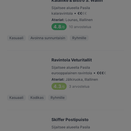
Kalaliike & Bistro S. Wallin
Sijaitsee alueella Pasila
•
kalaravintola
€
€
€
€
Ateriat
:
Lounas, Illallinen
4.8
10
arvostelua
/6
Kasuaali
Avoinna sunnuntaisin
Ryhmille
Ravintola Veturitallit
Sijaitsee alueella Pasila
•
eurooppalainen ravintola
€
€
€
€
Ateriat
:
Jälkiruoka, Illallinen
4.3
3
arvostelua
/6
Kasuaali
Kodikas
Ryhmille
Skiffer Postipuisto
Sijaitsee alueella Pasila