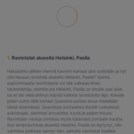
1.
Ravintolat alueella Helsinki, Pasila
Haluaisitko jälleen mennä kaverin kanssa ulos syömään ja nyt
olisi haussa ravintola alueelta Helsinki, Pasila? Valinta
sopivimmasta ravintolasta voi olla vaikeaa ilman
taustatietoja, etenkin jos Helsinki, Pasila on sinulle uusi alue,
tai et ole vielä ehtinyt käydä kaikkia ravintoloita läpi. Kokeile
jotain uutta tällä kertaa! Quandoo auttaa sinua mielellään
tässä etsinnässä. Quandoon portaalista löydät ruokalistat,
aukioloajat, aiemmat arvostelut, kuvia ja paljon muuta.
Ravintolan varaus onnistuu myös kätevästi portaalin kautta.
Kun lempiravintola alueelta Helsinki, Pasila on löytynyt, niin
varmista paikkasi saman tien, samalla varmistat itsellesi