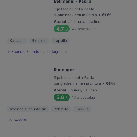
Bellmanni - Pasila
Sijaitsee alueella Pasila
•
skandinaavinen ravintola
€
€
€
€
Ateriat
:
Jälkiruoka, Illallinen
4.7
47
arvostelua
/6
Kasuaali
Ryhmille
Lapsille
✨ Scandic Friends - jäsentarjous ✨
Rannagor
Sijaitsee alueella Pasila
•
bangladeshilainen ravintola
€
€
€
€
Ateriat
:
Lounas, Illallinen
5.6
17
arvostelua
/6
Avoinna sunnuntaisin
Ryhmille
Lapsille
Lounassetti