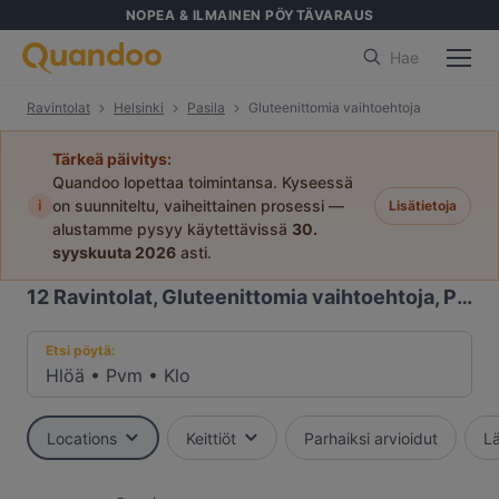
NOPEA & ILMAINEN PÖYTÄVARAUS
Hae
Ravintolat
Helsinki
Pasila
Gluteenittomia vaihtoehtoja
Tärkeä päivitys:
Quandoo lopettaa toimintansa. Kyseessä
i
on suunniteltu, vaiheittainen prosessi —
Lisätietoja
alustamme pysyy käytettävissä
30.
syyskuuta 2026
asti.
12
Ravintolat, Gluteenittomia vaihtoehtoja, Pasila, Helsinki
Etsi pöytä:
Hlöä
•
Pvm
•
Klo
Locations
Keittiöt
Parhaiksi arvioidut
Lä