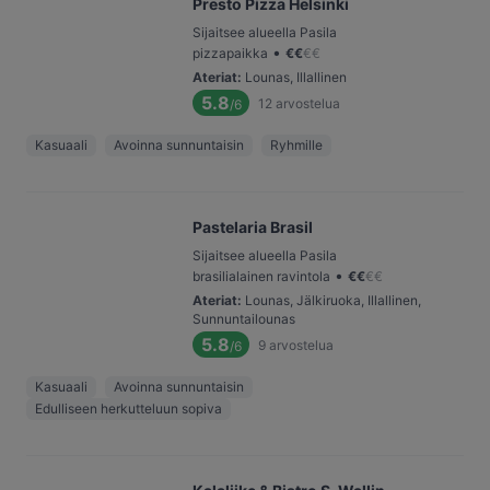
Presto Pizza Helsinki
Sijaitsee alueella Pasila
•
pizzapaikka
€
€
€
€
Ateriat
:
Lounas, Illallinen
5.8
12
arvostelua
/6
Kasuaali
Avoinna sunnuntaisin
Ryhmille
Pastelaria Brasil
Sijaitsee alueella Pasila
•
brasilialainen ravintola
€
€
€
€
Ateriat
:
Lounas, Jälkiruoka, Illallinen,
Sunnuntailounas
5.8
9
arvostelua
/6
Kasuaali
Avoinna sunnuntaisin
Edulliseen herkutteluun sopiva