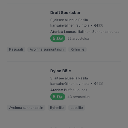
Draft Sportsbar
Sijaitsee alueella Pasila
•
kansainvälinen ravintola
€
€
€
€
Ateriat
:
Lounas, Illallinen, Sunnuntailounas
5.0
52
arvostelua
/6
Kasuaali
Avoinna sunnuntaisin
Ryhmille
Dylan Böle
Sijaitsee alueella Pasila
•
kansainvälinen ravintola
€
€
€
€
Ateriat
:
Buffet, Lounas
5.0
43
arvostelua
/6
Avoinna sunnuntaisin
Ryhmille
Lapsille