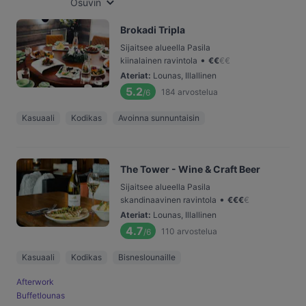
Osuvin
Brokadi Tripla
Sijaitsee alueella Pasila
•
kiinalainen ravintola
€
€
€
€
Ateriat
:
Lounas, Illallinen
5.2
184
arvostelua
/6
Kasuaali
Kodikas
Avoinna sunnuntaisin
The Tower - Wine & Craft Beer
Sijaitsee alueella Pasila
•
skandinaavinen ravintola
€
€
€
€
Ateriat
:
Lounas, Illallinen
4.7
110
arvostelua
/6
Kasuaali
Kodikas
Bisneslounaille
Afterwork
Buffetlounas