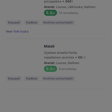
•
pizzapaikka
€
€
€
€
Ateriat
:
Lounas, Jälkiruoka, Illallinen
5.5
14
arvostelua
/6
Kasuaali
Kodikas
Avoinna sunnuntaisin
New York liuska
Malati
Sijaitsee alueella Pasila
•
nepalilainen ravintola
€
€
€
€
Ateriat
:
Lounas, Illallinen
5.0
6
arvostelua
/6
Kasuaali
Kodikas
Avoinna sunnuntaisin