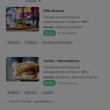
Osuvin
Fifth Avenue
Sijaitsee alueella Keskusta
•
amerikkalainen ravintola
€
€
€
€
Ateriat
:
Jälkiruoka, Illallinen
5.3
81
arvostelua
/6
Kasuaali
Kodikas
Avoinna sunnuntaisin
Torilla - Hämeenlinna
Sijaitsee alueella Keskusta
•
eurooppalainen ravintola
€
€
€
€
Ateriat
:
Aamiainen, Jälkiruoka, Illallinen
4.8
30
arvostelua
/6
Kodikas
Ryhmille
Lapsille
✨ Scandic Friends - jäsentarjous ✨