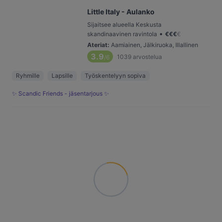
Little Italy - Aulanko
Sijaitsee alueella Keskusta
•
skandinaavinen ravintola
€
€
€
€
Ateriat
:
Aamiainen, Jälkiruoka, Illallinen
3.9
1039
arvostelua
/6
Ryhmille
Lapsille
Työskentelyyn sopiva
✨ Scandic Friends - jäsentarjous ✨