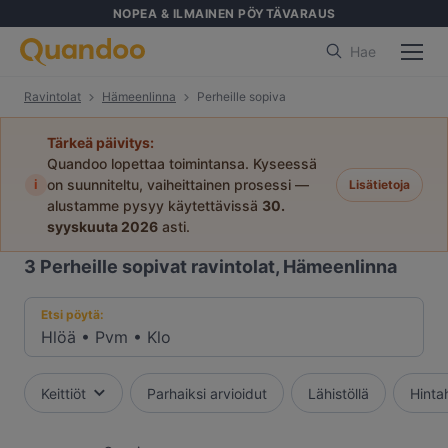
NOPEA & ILMAINEN PÖYTÄVARAUS
Hae
Ravintolat
Hämeenlinna
Perheille sopiva
Tärkeä päivitys:
Quandoo lopettaa toimintansa. Kyseessä
i
on suunniteltu, vaiheittainen prosessi —
Lisätietoja
alustamme pysyy käytettävissä
30.
syyskuuta 2026
asti.
3
Perheille sopivat ravintolat, Hämeenlinna
Etsi pöytä:
Hlöä
•
Pvm
•
Klo
Keittiöt
Parhaiksi arvioidut
Lähistöllä
Hinta