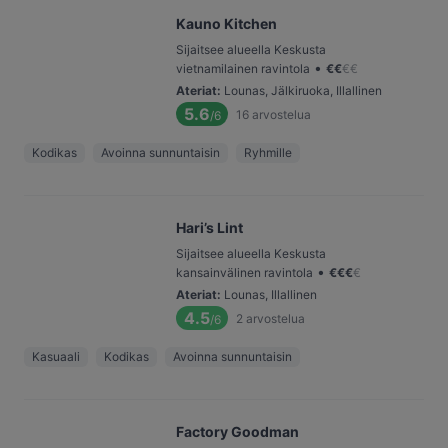
Kauno Kitchen
Sijaitsee alueella Keskusta
•
vietnamilainen ravintola
€
€
€
€
Ateriat
:
Lounas, Jälkiruoka, Illallinen
5.6
16
arvostelua
/6
Kodikas
Avoinna sunnuntaisin
Ryhmille
Hari’s Lint
Sijaitsee alueella Keskusta
•
kansainvälinen ravintola
€
€
€
€
Ateriat
:
Lounas, Illallinen
4.5
2
arvostelua
/6
Kasuaali
Kodikas
Avoinna sunnuntaisin
Factory Goodman