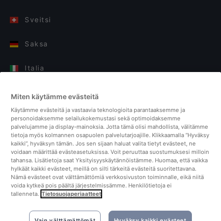
Sveitsi
Saksa
Italia
Suomi
Miten käytämme evästeitä
Käytämme evästeitä ja vastaavia teknologioita parantaaksemme ja
Yhdistyneet kuningaskunnat
personoidaksemme selailukokemustasi sekä optimoidaksemme
palvelujamme ja display-mainoksia. Jotta tämä olisi mahdollista, välitämme
tietoja myös kolmannen osapuolen palvelutarjoajille. Klikkaamalla “Hyväksy
Turkki
kaikki”, hyväksyn tämän. Jos sen sijaan haluat valita tietyt evästeet, ne
voidaan määrittää evästeasetuksissa. Voit peruuttaa suostumuksesi milloin
tahansa. Lisätietoja saat Yksityisyyskäytännöistämme. Huomaa, että vaikka
Alankomaat
hylkäät kaikki evästeet, meillä on silti tärkeitä evästeitä suoritettavana.
Nämä evästeet ovat välttämättömiä verkkosivuston toiminnalle, eikä niitä
voida kytkeä pois päältä järjestelmissämme. Henkilötietoja ei
Singapore
tallenneta.
Tietosuojaperiaatteet
Vain välttämättömät
Hyväksy kaikki evästeet