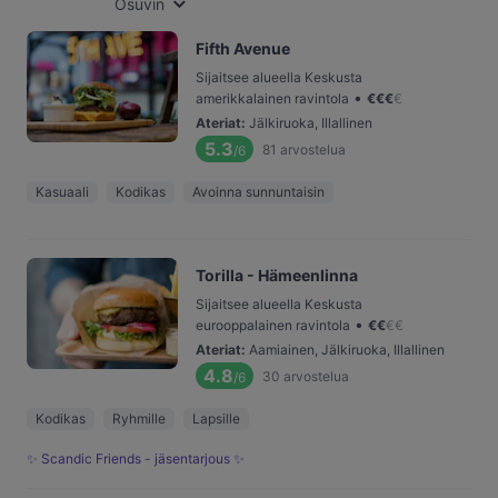
Osuvin
Fifth Avenue
Sijaitsee alueella Keskusta
•
amerikkalainen ravintola
€
€
€
€
Ateriat
:
Jälkiruoka, Illallinen
5.3
81
arvostelua
/6
Kasuaali
Kodikas
Avoinna sunnuntaisin
Torilla - Hämeenlinna
Sijaitsee alueella Keskusta
•
eurooppalainen ravintola
€
€
€
€
Ateriat
:
Aamiainen, Jälkiruoka, Illallinen
4.8
30
arvostelua
/6
Kodikas
Ryhmille
Lapsille
✨ Scandic Friends - jäsentarjous ✨