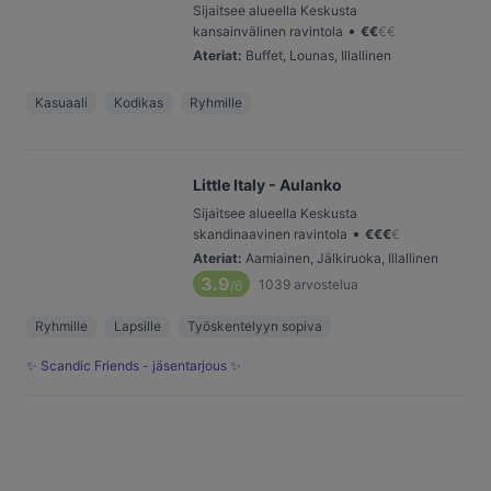
Sijaitsee alueella Keskusta
•
kansainvälinen ravintola
€
€
€
€
Ateriat
:
Buffet, Lounas, Illallinen
Kasuaali
Kodikas
Ryhmille
Little Italy - Aulanko
Sijaitsee alueella Keskusta
•
skandinaavinen ravintola
€
€
€
€
Ateriat
:
Aamiainen, Jälkiruoka, Illallinen
3.9
1039
arvostelua
/6
Ryhmille
Lapsille
Työskentelyyn sopiva
✨ Scandic Friends - jäsentarjous ✨