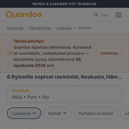
NOPEA & ILMAINEN PÖYTÄVARAUS
Hae
Ravintolat
Hämeenlinna
Keskusta
Ryhmille
Tärkeä päivitys:
Quandoo lopettaa toimintansa. Kyseessä
i
on suunniteltu, vaiheittainen prosessi —
Lisätietoja
alustamme pysyy käytettävissä
30.
syyskuuta 2026
asti.
6
Ryhmille sopivat ravintolat, Keskusta, Hämeenlinna
Etsi pöytä:
Hlöä
•
Pvm
•
Klo
Locations
Keittiöt
Parhaiksi arvioidut
Lä