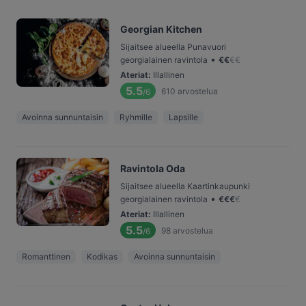
Georgian Kitchen
Sijaitsee alueella Punavuori
•
georgialainen ravintola
€
€
€
€
Ateriat
:
Illallinen
5.5
610
arvostelua
/6
Avoinna sunnuntaisin
Ryhmille
Lapsille
Ravintola Oda
Sijaitsee alueella Kaartinkaupunki
•
georgialainen ravintola
€
€
€
€
Ateriat
:
Illallinen
5.5
98
arvostelua
/6
Romanttinen
Kodikas
Avoinna sunnuntaisin