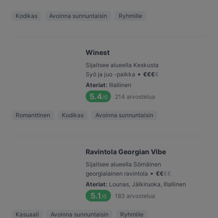
Kodikas
Avoinna sunnuntaisin
Ryhmille
Winest
Sijaitsee alueella Keskusta
•
Syö ja juo -paikka
€
€
€
€
Ateriat
:
Illallinen
5.4
214
arvostelua
/6
Romanttinen
Kodikas
Avoinna sunnuntaisin
Ravintola Georgian Vibe
Sijaitsee alueella Sörnäinen
•
georgialainen ravintola
€
€
€
€
Ateriat
:
Lounas, Jälkiruoka, Illallinen
5.1
183
arvostelua
/6
Kasuaali
Avoinna sunnuntaisin
Ryhmille