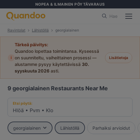
NOPEA & ILMAINEN PÖYTÄVARAUS
Hae
Ravintolat
Lähistöllä
georgialainen
Tärkeä päivitys:
Quandoo lopettaa toimintansa. Kyseessä
i
on suunniteltu, vaiheittainen prosessi —
Lisätietoja
alustamme pysyy käytettävissä
30.
syyskuuta 2026
asti.
9
georgialainen Restaurants Near Me
Etsi pöytä:
Hlöä
•
Pvm
•
Klo
georgialainen
Lähistöllä
Parhaiksi arvioidut