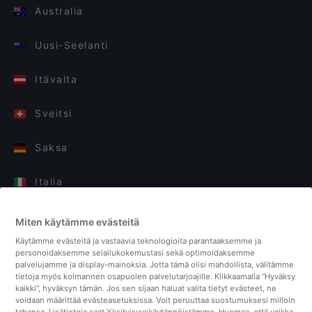
Australia
Uusi-Seelanti
Itävalta
Sveitsi
Saksa
Italia
Suomi
Miten käytämme evästeitä
Käytämme evästeitä ja vastaavia teknologioita parantaaksemme ja
Yhdistyneet kuningaskunnat
personoidaksemme selailukokemustasi sekä optimoidaksemme
palvelujamme ja display-mainoksia. Jotta tämä olisi mahdollista, välitämme
tietoja myös kolmannen osapuolen palvelutarjoajille. Klikkaamalla “Hyväksy
Turkki
kaikki”, hyväksyn tämän. Jos sen sijaan haluat valita tietyt evästeet, ne
voidaan määrittää evästeasetuksissa. Voit peruuttaa suostumuksesi milloin