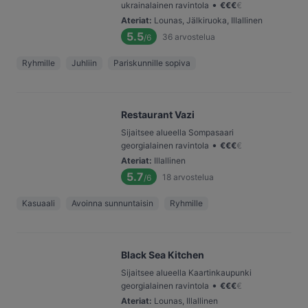
•
ukrainalainen ravintola
€
€
€
€
Ateriat
:
Lounas, Jälkiruoka, Illallinen
5.5
36
arvostelua
/6
Ryhmille
Juhliin
Pariskunnille sopiva
Restaurant Vazi
Sijaitsee alueella Sompasaari
•
georgialainen ravintola
€
€
€
€
Ateriat
:
Illallinen
5.7
18
arvostelua
/6
Kasuaali
Avoinna sunnuntaisin
Ryhmille
Black Sea Kitchen
Sijaitsee alueella Kaartinkaupunki
•
georgialainen ravintola
€
€
€
€
Ateriat
:
Lounas, Illallinen