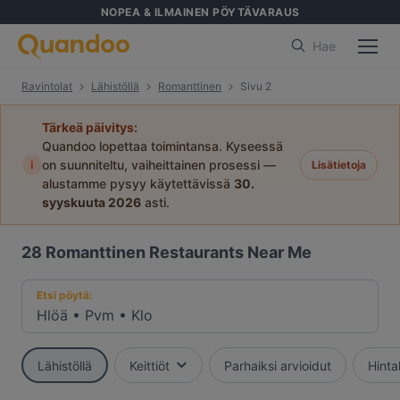
NOPEA & ILMAINEN PÖYTÄVARAUS
Hae
Ravintolat
Lähistöllä
Romanttinen
Sivu 2
Tärkeä päivitys:
Quandoo lopettaa toimintansa. Kyseessä
i
on suunniteltu, vaiheittainen prosessi —
Lisätietoja
alustamme pysyy käytettävissä
30.
syyskuuta 2026
asti.
28
Romanttinen Restaurants Near Me
Etsi pöytä:
Hlöä
•
Pvm
•
Klo
Lähistöllä
Keittiöt
Parhaiksi arvioidut
Hint