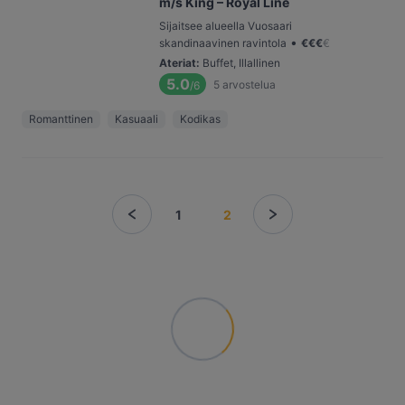
m/s King – Royal Line
Sijaitsee alueella Vuosaari
•
skandinaavinen ravintola
€
€
€
€
Ateriat
:
Buffet, Illallinen
5.0
5
arvostelua
/6
Romanttinen
Kasuaali
Kodikas
1
2