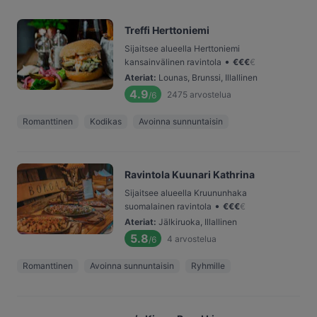
Treffi Herttoniemi
Sijaitsee alueella Herttoniemi
•
kansainvälinen ravintola
€
€
€
€
Ateriat
:
Lounas, Brunssi, Illallinen
4.9
2475
arvostelua
/6
Romanttinen
Kodikas
Avoinna sunnuntaisin
Ravintola Kuunari Kathrina
Sijaitsee alueella Kruununhaka
•
suomalainen ravintola
€
€
€
€
Ateriat
:
Jälkiruoka, Illallinen
5.8
4
arvostelua
/6
Romanttinen
Avoinna sunnuntaisin
Ryhmille