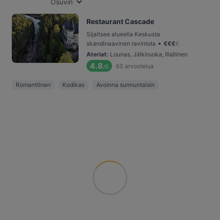
Osuvin
Restaurant Cascade
Sijaitsee alueella Keskusta
•
skandinaavinen ravintola
€
€
€
€
Ateriat
:
Lounas, Jälkiruoka, Illallinen
4.8
63
arvostelua
/6
Romanttinen
Kodikas
Avoinna sunnuntaisin