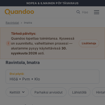
NOPEA & ILMAINEN PÖYTÄVARAUS
Hae
Ravintolat
Imatra
Tärkeä päivitys:
Quandoo lopettaa toimintansa. Kyseessä
i
on suunniteltu, vaiheittainen prosessi —
Lisätietoja
alustamme pysyy käytettävissä
30.
syyskuuta 2026
asti.
Ravintola, Imatra
Etsi pöytä:
Hlöä
•
Pvm
•
Klo
Keittiöt
Parhaiksi arvioidut
Lähistöllä
Hinta