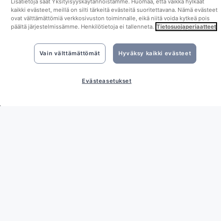
Lisätietoja saat Yksityisyyskäytännöistämme. Huomaa, että vaikka hylkäät
kaikki evästeet, meillä on silti tärkeitä evästeitä suoritettavana. Nämä evästeet
ovat välttämättömiä verkkosivuston toiminnalle, eikä niitä voida kytkeä pois
Yritystiedot
päältä järjestelmissämme. Henkilötietoja ei tallenneta.
Tietosuojaperiaatteet
Tietosuoja
Vain välttämättömät
Hyväksy kaikki evästeet
Käyttöehdot
Evästeasetukset
Evästeasetukset
ABOUT
Ota yhteyttä
Työpaikat
Sivukartta