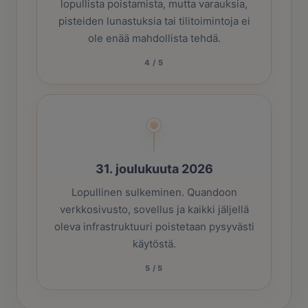
lopullista poistamista, mutta varauksia,
pisteiden lunastuksia tai tilitoimintoja ei
ole enää mahdollista tehdä.
4
/
5
31. joulukuuta 2026
Lopullinen sulkeminen. Quandoon
verkkosivusto, sovellus ja kaikki jäljellä
oleva infrastruktuuri poistetaan pysyvästi
käytöstä.
5
/
5