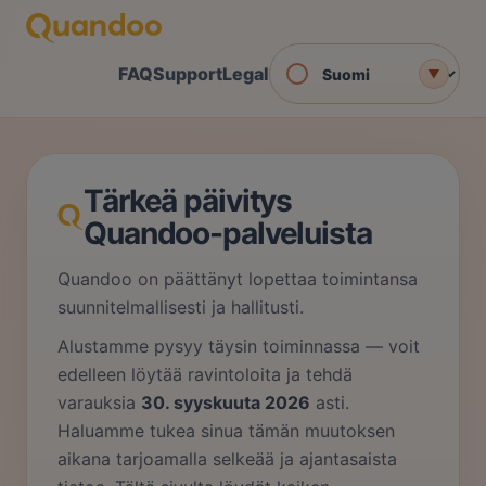
FAQ
Support
Legal
▼
Tärkeä päivitys
Quandoo-palveluista
Quandoo on päättänyt lopettaa toimintansa
suunnitelmallisesti ja hallitusti.
Alustamme pysyy täysin toiminnassa — voit
edelleen löytää ravintoloita ja tehdä
varauksia
30. syyskuuta 2026
asti.
Haluamme tukea sinua tämän muutoksen
aikana tarjoamalla selkeää ja ajantasaista