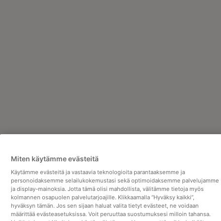
Miten käytämme evästeitä
Käytämme evästeitä ja vastaavia teknologioita parantaaksemme ja
personoidaksemme selailukokemustasi sekä optimoidaksemme palvelujamme
ja display-mainoksia. Jotta tämä olisi mahdollista, välitämme tietoja myös
kolmannen osapuolen palvelutarjoajille. Klikkaamalla “Hyväksy kaikki”,
hyväksyn tämän. Jos sen sijaan haluat valita tietyt evästeet, ne voidaan
määrittää evästeasetuksissa. Voit peruuttaa suostumuksesi milloin tahansa.
OIKEUDELLISEST TIEDOT