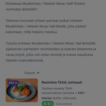
Kohteessa Musiikkitalo / Helsinki Music Hall? Etsitkö
ravintolaa lähistöltä?
Olemme koonneet yhteen parhaat paikat kohteen
Musiikkitalo / Helsinki Music Hall lähellä, jotta pääset
kokemaan, miltä Helsinki maistuu.
Tutustu kohteen Musiikkitalo / Helsinki Music Hall lähistöllä
sijaitsevien parhaiden ravintoloiden ja baarien listaamme ja
varaa pöytä, jotta voit ottaa rennosti ja kokea maukkaita
Helsinki-makuelämyksiä.
Osuvin
Ravintola Töölö Juhlasali
695 m
Sijaitsee alueella Töölö
•
kansainvälinen ravintola
€
€
€
€
Ateriat
:
Buffet, Jälkiruoka
4.5
6
arvostelua
/6