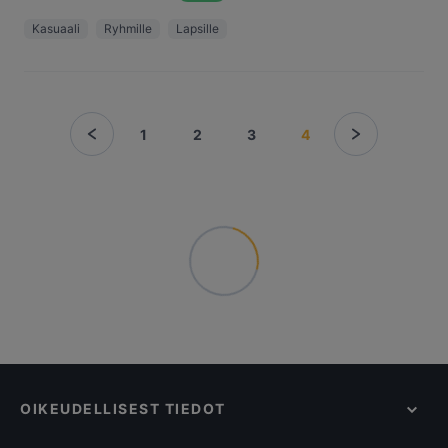
Kasuaali
Ryhmille
Lapsille
1
2
3
4
OIKEUDELLISEST TIEDOT