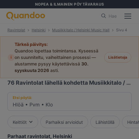
NOPEA & ILMAINEN PÖYTÄVARAUS
Hae
Ravintolat
Helsinki
Musiikkitalo / Helsinki Music Hall
Sivu 4
Tärkeä päivitys:
Quandoo lopettaa toimintansa. Kyseessä
i
on suunniteltu, vaiheittainen prosessi —
Lisätietoja
alustamme pysyy käytettävissä
30.
syyskuuta 2026
asti.
76
Ravintolat lähellä kohdetta Musiikkitalo / Helsinki Music Hall
Etsi pöytä:
Hlöä
•
Pvm
•
Klo
Keittiöt
Parhaiksi arvioidut
Lähistöllä
Hinta
Parhaat ravintolat, Helsinki