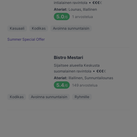
•
intialainen ravintola
€
€
€
€
Ateriat
:
Lounas, Illallinen
5.0
1
arvostelua
/6
Kasuaali
Kodikas
Avoinna sunnuntaisin
Summer Special Offer
Bistro Mestari
Sijaitsee alueella Keskusta
•
suomalainen ravintola
€
€
€
€
Ateriat
:
Illallinen, Sunnuntailounas
5.4
149
arvostelua
/6
Kodikas
Avoinna sunnuntaisin
Ryhmille