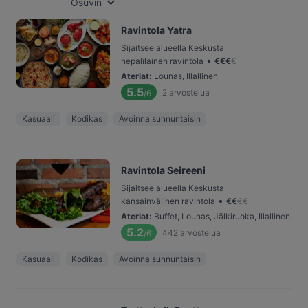
Osuvin
Ravintola Yatra
Sijaitsee alueella Keskusta
•
nepalilainen ravintola
€
€
€
€
Ateriat
:
Lounas, Illallinen
5.5
2
arvostelua
/6
Kasuaali
Kodikas
Avoinna sunnuntaisin
Ravintola Seireeni
Sijaitsee alueella Keskusta
•
kansainvälinen ravintola
€
€
€
€
Ateriat
:
Buffet, Lounas, Jälkiruoka, Illallinen
5.2
442
arvostelua
/6
Kasuaali
Kodikas
Avoinna sunnuntaisin