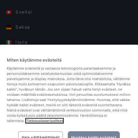
Sveitsi
Saksa
Italia
Suomi
Miten käytämme evästeitä
Käytämme evästeitä ja vastaavia teknologioita parantaaksemme ja
Yhdistyneet kuningaskunnat
personoidaksemme selailukokemustasi sekä optimoidaksemme
palvelujamme ja display-mainoksia. Jotta tämä olisi mahdollista, välitämme
tietoja myös kolmannen osapuolen palvelutarjoajille. Klikkaamalla “Hyväksy
Turkki
kaikki”, hyväksyn tämän. Jos sen sijaan haluat valita tietyt evästeet, ne
voidaan määrittää evästeasetuksissa. Voit peruuttaa suostumuksesi milloin
tahansa. Lisätietoja saat Yksityisyyskäytännöistämme. Huomaa, että vaikka
Alankomaat
hylkäät kaikki evästeet, meillä on silti tärkeitä evästeitä suoritettavana.
Nämä evästeet ovat välttämättömiä verkkosivuston toiminnalle, eikä niitä
voida kytkeä pois päältä järjestelmissämme. Henkilötietoja ei
Singapore
tallenneta.
Tietosuojaperiaatteet
Vain välttämättömät
Hyväksy kaikki evästeet