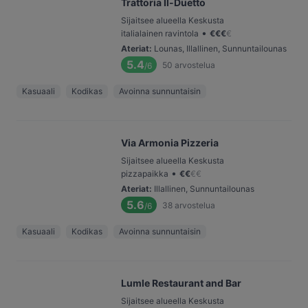
Trattoria Il-Duetto
Sijaitsee alueella Keskusta
•
italialainen ravintola
€
€
€
€
Ateriat
:
Lounas, Illallinen, Sunnuntailounas
5.4
50
arvostelua
/6
Kasuaali
Kodikas
Avoinna sunnuntaisin
Via Armonia Pizzeria
Sijaitsee alueella Keskusta
•
pizzapaikka
€
€
€
€
Ateriat
:
Illallinen, Sunnuntailounas
5.6
38
arvostelua
/6
Kasuaali
Kodikas
Avoinna sunnuntaisin
Lumle Restaurant and Bar
Sijaitsee alueella Keskusta