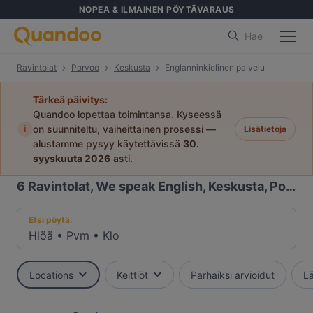
NOPEA & ILMAINEN PÖYTÄVARAUS
Hae
Ravintolat
Porvoo
Keskusta
Englanninkielinen palvelu
Tärkeä päivitys:
Quandoo lopettaa toimintansa. Kyseessä
i
on suunniteltu, vaiheittainen prosessi —
Lisätietoja
alustamme pysyy käytettävissä
30.
syyskuuta 2026
asti.
6
Ravintolat, We speak English, Keskusta, Porvoo
Etsi pöytä:
Hlöä
•
Pvm
•
Klo
Locations
Keittiöt
Parhaiksi arvioidut
Lä