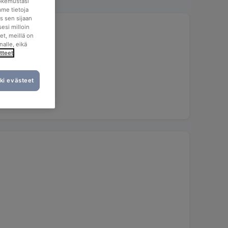
okemustasi
mme tietoja
s sen sijaan
esi milloin
et, meillä on
nalle, eikä
tteet
ki evästeet