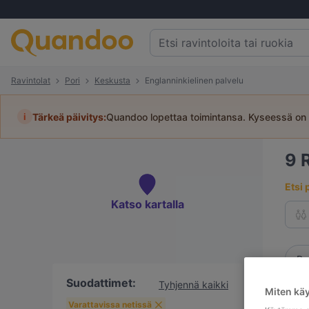
Ravintolat
Pori
Keskusta
Englanninkielinen palvelu
i
Tärkeä päivitys:
Quandoo lopettaa toimintansa. Kyseessä on 
9
Etsi 
Katso kartalla
Pa
Suodattimet:
Tyhjennä kaikki
Miten kä
Varattavissa netissä