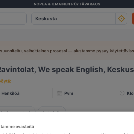
NOPEA & ILMAINEN PÖYTÄVARAUS
suunniteltu, vaiheittainen prosessi — alustamme pysyy käytettävis
Ravintolat, We speak English, Keskust
pöytä:
Henkilöä
Pvm
Klo
rhaiksi arvioidut
Lähistöllä
ytämme evästeitä
Osuvin