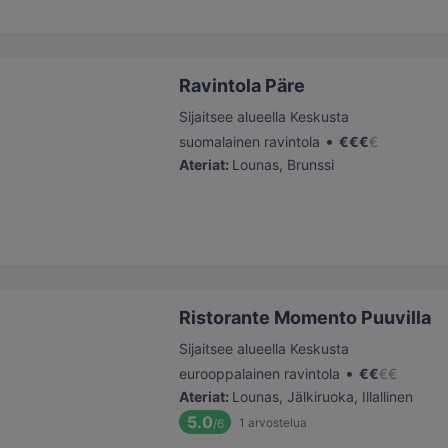
Ravintola Päre
Sijaitsee alueella Keskusta
•
suomalainen ravintola
€
€
€
€
Ateriat
:
Lounas, Brunssi
Ristorante Momento Puuvilla
Sijaitsee alueella Keskusta
•
eurooppalainen ravintola
€
€
€
€
Ateriat
:
Lounas, Jälkiruoka, Illallinen
5.0
1
arvostelua
/6