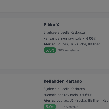
Pikku X
Sijaitsee alueella Keskusta
•
kansainvälinen ravintola
€
€
€
€
Ateriat
:
Lounas, Jälkiruoka, Illallinen
5.5
305
arvostelua
/6
Kellahden Kartano
Sijaitsee alueella Keskusta
•
suomalainen ravintola
€
€
€
€
Ateriat
:
Lounas, Jälkiruoka, Illallinen, Kav
5.0
102
arvostelua
/6