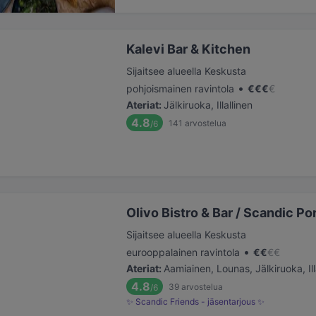
Kalevi Bar & Kitchen
Sijaitsee alueella Keskusta
•
pohjoismainen ravintola
€
€
€
€
Ateriat
:
Jälkiruoka, Illallinen
4.8
141
arvostelua
/6
Olivo Bistro & Bar / Scandic Por
Sijaitsee alueella Keskusta
•
eurooppalainen ravintola
€
€
€
€
Ateriat
:
Aamiainen, Lounas, Jälkiruoka, Ill
4.8
39
arvostelua
/6
✨ Scandic Friends - jäsentarjous ✨