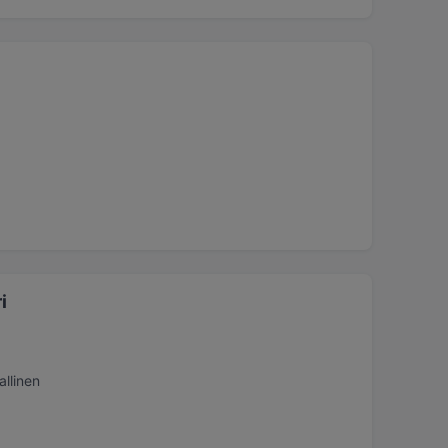
i
allinen