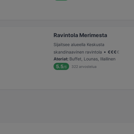
Ravintola Merimesta
Sijaitsee alueella Keskusta
•
skandinaavinen ravintola
€
€
€
€
Ateriat
:
Buffet, Lounas, Illallinen
5.5
322
arvostelua
/6