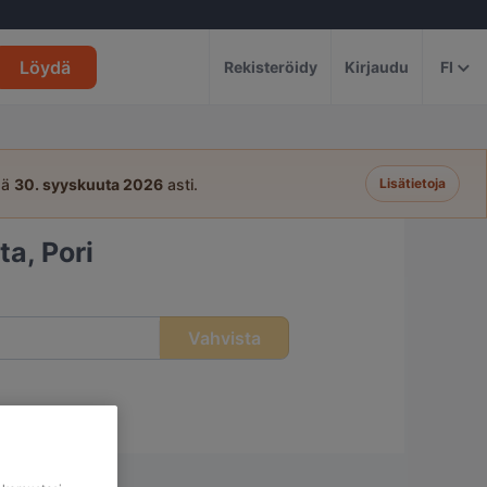
Löydä
Rekisteröidy
Kirjaudu
FI
sä
30. syyskuuta 2026
asti.
Lisätietoja
a, Pori
Vahvista