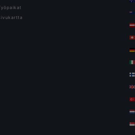
Työpaikat
Sivukartta