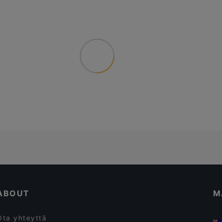
ABOUT
M
Ota yhteyttä