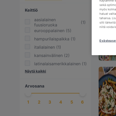
Käytämme ev
sekä optimo
Keittiö
myös kolman
haluat valit
tahansa. Li
aasialainen
(
1
)
silti tärkei
fuusioruoka
niitä voida 
eurooppalainen
(
5
)
hampurilaispaikka
(
1
)
Evästease
italialainen
(
1
)
kansainvälinen
(
2
)
latinalaisamerikkalainen
(
1
)
Näytä kaikki
meksikolainen
(
1
)
pizzapaikka
(
1
)
Arvosana
pohjoismainen
(
3
)
skandinaavinen
(
3
)
1
2
3
4
5
6
suomalainen
(
2
)